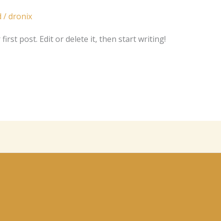
d
/
dronix
rst post. Edit or delete it, then start writing!